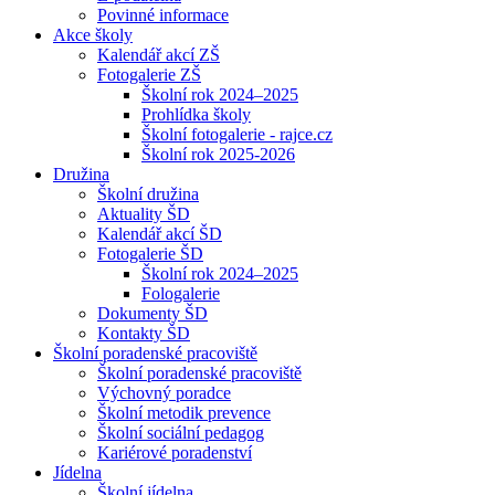
Povinné informace
Akce školy
Kalendář akcí ZŠ
Fotogalerie ZŠ
Školní rok 2024–2025
Prohlídka školy
Školní fotogalerie - rajce.cz
Školní rok 2025-2026
Družina
Školní družina
Aktuality ŠD
Kalendář akcí ŠD
Fotogalerie ŠD
Školní rok 2024–2025
Fologalerie
Dokumenty ŠD
Kontakty ŠD
Školní poradenské pracoviště
Školní poradenské pracoviště
Výchovný poradce
Školní metodik prevence
Školní sociální pedagog
Kariérové poradenství
Jídelna
Školní jídelna