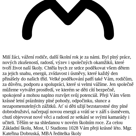
Milí žáci, vážení rodiče, další školní rok je za námi. Byl plný práce,
nových zkušeností, radostí, výzev i společných okamžiků, které
tvoří život naší školy. Chtěla bych ze srdce poděkovat všem dětem
za jejich snahu, energii, zvídavost i úsměvy, které každý den
přinášely do našich tříd. Velké poděkování patří také Vám, rodičům,
za důvěru, podporu a spolupráci, které si velmi vážíme. Jen společně
můžeme vytvářet prostředí, ve kterém se děti cítí bezpečně,
spokojeně a mohou naplno rozvíjet svůj potenciál. Přeji Vám všem
krásné letní prázdniny plné pohody, odpočinku, slunce a
nezapomenutelných zážitků. Ať si děti užijí bezstarostné dny plné
dobrodružství, načerpají novou energii a vrátí se v září s úsměvem,
chutí objevovat nové věci a radostí ze setkání se svými kamarády i
učiteli. Těším se na shledanou v novém školním roce. Za celou
Základní školu, Most, U Stadionu 1028 Vám přeji krásné léto. Mgr.
Kateřina Dobruská, MBA ředitelka školy