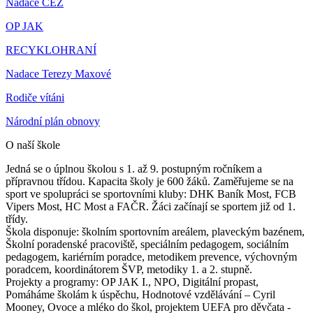
Nadace ČEZ
OP JAK
RECYKLOHRANÍ
Nadace Terezy Maxové
Rodiče vítáni
Národní plán obnovy
O naší škole
Jedná se o úplnou školou s 1. až 9. postupným ročníkem a
přípravnou třídou. Kapacita školy je 600 žáků. Zaměřujeme se na
sport ve spolupráci se sportovními kluby: DHK Baník Most, FCB
Vipers Most, HC Most a FAČR. Žáci začínají se sportem již od 1.
třídy.
Škola disponuje: školním sportovním areálem, plaveckým bazénem,
Školní poradenské pracoviště, speciálním pedagogem, sociálním
pedagogem, kariérním poradce, metodikem prevence, výchovným
poradcem, koordinátorem ŠVP, metodiky 1. a 2. stupně.
Projekty a programy: OP JAK I., NPO, Digitální propast,
Pomáháme školám k úspěchu, Hodnotové vzdělávání – Cyril
Mooney, Ovoce a mléko do škol, projektem UEFA pro děvčata -