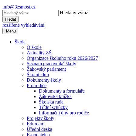
info@3zsmost.cz
Hledaný výraz
Hledat
rozšířené vyhledávání
Menu
Škola
O škole
Aktuality ZŠ
Organizace školního roku 2026/2027
Seznam pracovníků školy
Žákovský parlament
Školní klub
Dokumenty školy
Pro rodiče
Dokumenty a formuláře
Žákovská knížka
Školská rada
Třídní schůzky
Informační dny pro rodiče
Projekty školy
Eduroam
Úřední deska
E-podatelna