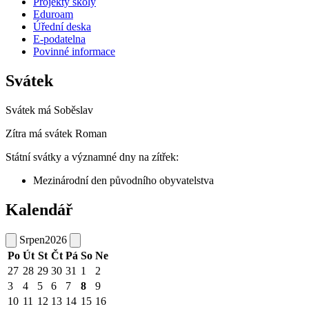
Projekty školy
Eduroam
Úřední deska
E-podatelna
Povinné informace
Svátek
Svátek má
Soběslav
Zítra má svátek
Roman
Státní svátky a významné dny na zítřek:
Mezinárodní den původního obyvatelstva
Kalendář
Srpen
2026
Po
Út
St
Čt
Pá
So
Ne
27
28
29
30
31
1
2
3
4
5
6
7
8
9
10
11
12
13
14
15
16