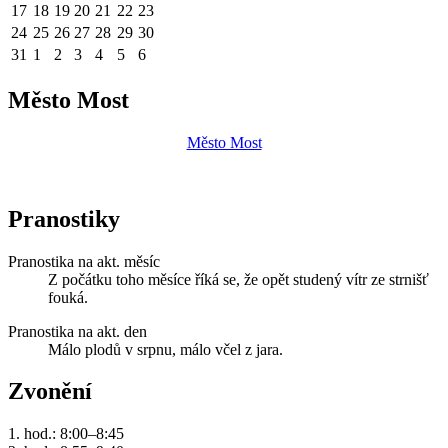
17
18
19
20
21
22
23
24
25
26
27
28
29
30
31
1
2
3
4
5
6
Město Most
Město Most
Pranostiky
Pranostika na akt. měsíc
Z počátku toho měsíce říká se, že opět studený vítr ze strnišť
fouká.
Pranostika na akt. den
Málo plodů v srpnu, málo včel z jara.
Zvonění
1. hod.: 8:00–8:45