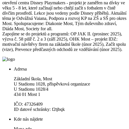
otevření centra Disney Playmakers - projekt je zaměřen na dívky ve
věku 5 - 8 let, které začínají nebo chtějí začít s fotbalem v čistě
dívčím prostředí. Lekce jsou vedeny podle Disney příběhů. Aktuální
téma je Odvážná Vaiana, Podpora a rozvoj KP na ZŠ a SŠ pro okres
Most. Spolupracujeme: Diakonie Most, Tým duševního zdraví,
Diáda Most, Society for all.
Zapojíme se do projektů a programů: OP JAK II. (prosinec 2025),
výzva č. 58 pilíř č. 2 a 3 (září 2025), OHK Most – projekt IDZ:
motivační návštěvy firem na základní škole (únor 2025), Začít spolu
(vize), Prevence předčasných odchodů ze vzdělávání (únor 2025).
Adresa
Základní škola, Most
U Stadionu 1028, příspěvková organizace
U Stadionu 1028/4
434 01 Most 1
IČO: 47326409
ID datové schránky: f2tjbqk
Kde nás nájdete
Mapa zde