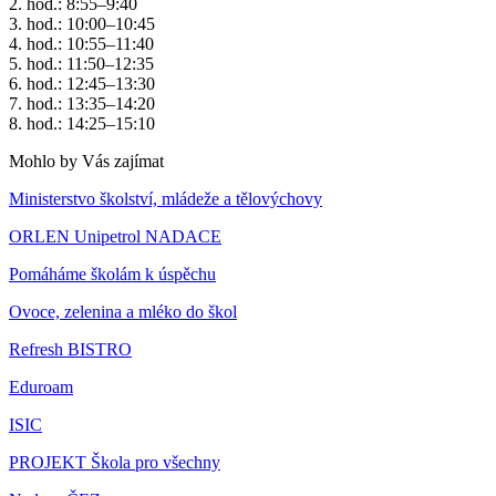
2. hod.: 8:55–9:40
3. hod.: 10:00–10:45
4. hod.: 10:55–11:40
5. hod.: 11:50–12:35
6. hod.: 12:45–13:30
7. hod.: 13:35–14:20
8. hod.: 14:25–15:10
Mohlo by Vás zajímat
Ministerstvo školství, mládeže a tělovýchovy
ORLEN Unipetrol NADACE
Pomáháme školám k úspěchu
Ovoce, zelenina a mléko do škol
Refresh BISTRO
Eduroam
ISIC
PROJEKT Škola pro všechny