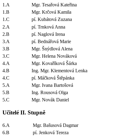
1.A
Mgr. Tesařová Kateřina
1.B
Mgr. Krčová Kamila
1.C
pí. Kubátová Zuzana
2.A
pí. Trnková Anna
2.B
pí. Naglová Irena
3.A
pí. Bednářová Marie
3.B
Mgr. Šnýdlová Alena
3.C
Mgr. Helena Nováková
4.A
Mgr. Kovaříková Šárka
4.B
Ing. Mgr. Klementová Lenka
4.C
pí. Máčková Štěpánka
5.A
Mgr. Ivana Bartošová
5.B
Ing. Rousová Olga
5.C
Mgr. Novák Daniel
Učitelé II. Stupně
6.A
Mgr. Bašusová Dagmar
6.B
pí. Jenková Tereza