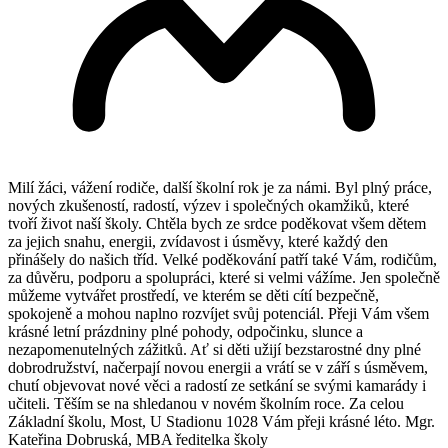
Milí žáci, vážení rodiče, další školní rok je za námi. Byl plný práce,
nových zkušeností, radostí, výzev i společných okamžiků, které
tvoří život naší školy. Chtěla bych ze srdce poděkovat všem dětem
za jejich snahu, energii, zvídavost i úsměvy, které každý den
přinášely do našich tříd. Velké poděkování patří také Vám, rodičům,
za důvěru, podporu a spolupráci, které si velmi vážíme. Jen společně
můžeme vytvářet prostředí, ve kterém se děti cítí bezpečně,
spokojeně a mohou naplno rozvíjet svůj potenciál. Přeji Vám všem
krásné letní prázdniny plné pohody, odpočinku, slunce a
nezapomenutelných zážitků. Ať si děti užijí bezstarostné dny plné
dobrodružství, načerpají novou energii a vrátí se v září s úsměvem,
chutí objevovat nové věci a radostí ze setkání se svými kamarády i
učiteli. Těším se na shledanou v novém školním roce. Za celou
Základní školu, Most, U Stadionu 1028 Vám přeji krásné léto. Mgr.
Kateřina Dobruská, MBA ředitelka školy