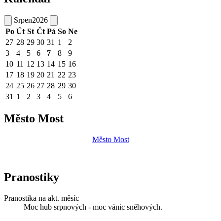
Srpen
2026
Po
Út
St
Čt
Pá
So
Ne
27
28
29
30
31
1
2
3
4
5
6
7
8
9
10
11
12
13
14
15
16
17
18
19
20
21
22
23
24
25
26
27
28
29
30
31
1
2
3
4
5
6
Město Most
Město Most
Pranostiky
Pranostika na akt. měsíc
Moc hub srpnových - moc vánic sněhových.