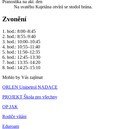
Pranostika na akt. den
Na svatého Kajetána otvírá se stodol brána.
Zvonění
1. hod.: 8:00–8:45
2. hod.: 8:55–9:40
3. hod.: 10:00–10:45
4. hod.: 10:55–11:40
5. hod.: 11:50–12:35
6. hod.: 12:45–13:30
7. hod.: 13:35–14:20
8. hod.: 14:25–15:10
Mohlo by Vás zajímat
ORLEN Unipetrol NADACE
PROJEKT Škola pro všechny
OP JAK
Rodiče vítáni
Eduroam