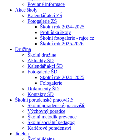
Povinné informace
Akce školy
Kalendář akcí ZŠ
Fotogalerie ZŠ
Školní rok 2024–2025
Prohlídka školy
Školní fotogalerie - rajce.cz
Školní rok 2025-2026
Družina
Školní družina
Aktuality ŠD
Kalendář akcí ŠD
Fotogalerie ŠD
Školní rok 2024–2025
Fologalerie
Dokumenty ŠD
Kontakty ŠD
Školní poradenské pracoviště
Školní poradenské pracoviště
Výchovný poradce
Školní metodik prevence
Školní sociální pedagog
Kariérové poradenství
Jídelna
Školní jídelna