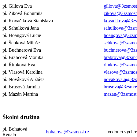
pí. Gillová Eva
gillova@3zsmost
pí. Ziková Bohumila
zikova@3zsmost
pí. Kovačíková Stanislava
kovacikova@3zs
pí. Sahulková Jana
sahulkova@3zsm
pí. Hoangová Lucie
hoangova@3zsmo
pí. Šebková Miluše
sebkova@3zsmos
pí. Buchnerová Eva
buchnerova@3zs
pí. Brabcová Monika
brabrova@3zsmo
pí. Římková Eva
rimkova@3zsmos
pí. Vlasová Karolína
vlasova@3zsmos
pí. Nováková Alžběta
novakova.a@3zs
pí. Brusová Jarmila
brusova@3zsmos
pí. Mazán Martina
mazan@3zsmost
Školní družina
pí. Bohatová
bohatova@3zsmost.cz
vedoucí vycho
Renata