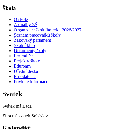
Škola
O škole
Aktuality ZŠ
Organizace školního roku 2026/2027
Seznam pracovníků školy
Žákovský parlament
Školní klub
Dokumenty školy
Pro rodiče
Projekty školy
Eduroam
Úřední deska
E-podatelna
Povinné informace
Svátek
Svátek má
Lada
Zítra má svátek
Soběslav
Kalendář