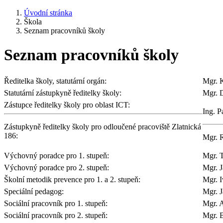
Úvodní stránka
Škola
Seznam pracovníků školy
Seznam pracovníků školy
Ředitelka školy, statutární orgán:
Mgr. 
Statutární zástupkyně ředitelky školy:
Mgr. 
Zástupce ředitelky školy pro oblast ICT:
Ing. 
Zástupkyně ředitelky školy pro odloučené pracoviště Zlatnická
186:
Mgr. 
Výchovný poradce pro 1. stupeň:
Mgr. 
Výchovný poradce pro 2. stupeň:
Mgr. J
Školní metodik prevence pro 1. a 2. stupeň:
Mgr. 
Speciální pedagog:
Mgr. J
Sociální pracovník pro 1. stupeň:
Mgr. 
Sociální pracovník pro 2. stupeň:
Mgr. 