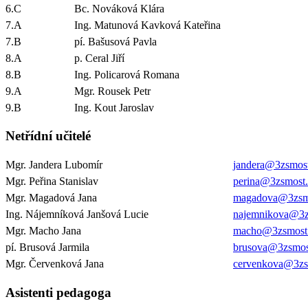
6.C
Bc. Nováková Klára
7.A
Ing. Matunová Kavková Kateřina
7.B
pí. Bašusová Pavla
8.A
p. Ceral Jiří
8.B
Ing. Policarová Romana
9.A
Mgr. Rousek Petr
9.B
Ing. Kout Jaroslav
Netřídní učitelé
Mgr. Jandera Lubomír
jandera@3zsmost
Mgr. Peřina Stanislav
perina@3zsmost.
Mgr. Magadová Jana
magadova@3zsm
Ing. Nájemníková Janšová Lucie
najemnikova@3z
Mgr. Macho Jana
macho@3zsmost
pí. Brusová Jarmila
brusova@3zsmos
Mgr. Červenková Jana
cervenkova@3zs
Asistenti pedagoga