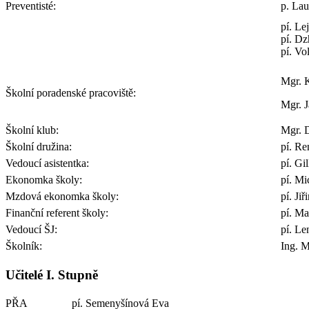
Preventisté:
p. Lau
pí. Le
pí. Dz
pí. Vo
Mgr. 
Školní poradenské pracoviště:
Mgr. J
Školní klub:
Mgr. 
Školní družina:
pí. R
Vedoucí asistentka:
pí. Gi
Ekonomka školy:
pí. Mi
Mzdová ekonomka školy:
pí. Ji
Finanční referent školy:
pí. M
Vedoucí ŠJ:
pí. Le
Školník:
Ing. M
Učitelé I. Stupně
PŘA
pí. Semenyšínová Eva