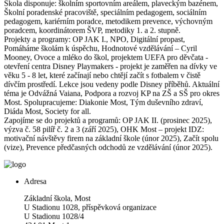
Škola disponuje: školním sportovním areálem, plaveckým bazénem,
Školní poradenské pracoviště, speciálním pedagogem, sociálním
pedagogem, kariérním poradce, metodikem prevence, výchovným
poradcem, koordinátorem ŠVP, metodiky 1. a 2. stupně.
Projekty a programy: OP JAK I., NPO, Digitální propast,
Pomáháme školám k úspěchu, Hodnotové vzdělávání – Cyril
Mooney, Ovoce a mléko do škol, projektem UEFA pro děvčata -
otevření centra Disney Playmakers - projekt je zaměřen na dívky ve
věku 5 - 8 let, které začínají nebo chtějí začít s fotbalem v čistě
dívčím prostředí. Lekce jsou vedeny podle Disney příběhů. Aktuální
téma je Odvážná Vaiana, Podpora a rozvoj KP na ZŠ a SŠ pro okres
Most. Spolupracujeme: Diakonie Most, Tým duševního zdraví,
Diáda Most, Society for all.
Zapojíme se do projektů a programů: OP JAK II. (prosinec 2025),
výzva č. 58 pilíř č. 2 a 3 (září 2025), OHK Most – projekt IDZ:
motivační návštěvy firem na základní škole (únor 2025), Začít spolu
(vize), Prevence předčasných odchodů ze vzdělávání (únor 2025).
Adresa
Základní škola, Most
U Stadionu 1028, příspěvková organizace
U Stadionu 1028/4