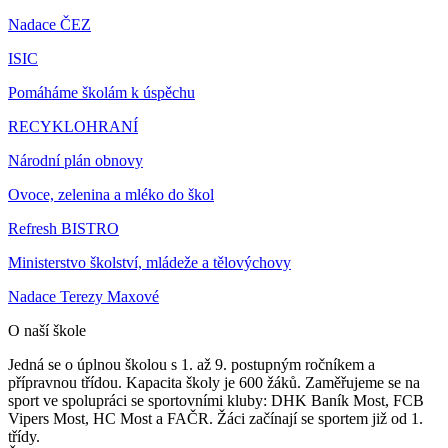
Nadace ČEZ
ISIC
Pomáháme školám k úspěchu
RECYKLOHRANÍ
Národní plán obnovy
Ovoce, zelenina a mléko do škol
Refresh BISTRO
Ministerstvo školství, mládeže a tělovýchovy
Nadace Terezy Maxové
O naší škole
Jedná se o úplnou školou s 1. až 9. postupným ročníkem a
přípravnou třídou. Kapacita školy je 600 žáků. Zaměřujeme se na
sport ve spolupráci se sportovními kluby: DHK Baník Most, FCB
Vipers Most, HC Most a FAČR. Žáci začínají se sportem již od 1.
třídy.