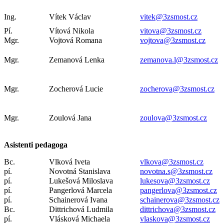
Ing.
Vítek Václav
vitek@3zsmost.cz
Pí.
Vítová Nikola
vitova@3zsmost.cz
Mgr.
Vojtová Romana
vojtova@3zsmost.cz
Mgr.
Zemanová Lenka
zemanova.l@3zsmost.cz
Mgr.
Zocherová Lucie
zocherova@3zsmost.cz
Mgr.
Zoulová Jana
zoulova@3zsmost.cz
Asistenti pedagoga
Bc.
Vlková Iveta
vlkova@3zsmost.cz
pí.
Novotná Stanislava
novotna.s@3zsmost.cz
pí.
Lukešová Miloslava
lukesova@3zsmost.cz
pí.
Pangerlová Marcela
pangerlova@3zsmost.cz
pí.
Schainerová Ivana
schainerova@3zsmost.cz
Bc.
Dittrichová Ludmila
dittrichova@3zsmost.cz
pí.
Vlásková Michaela
vlaskova@3zsmost.cz