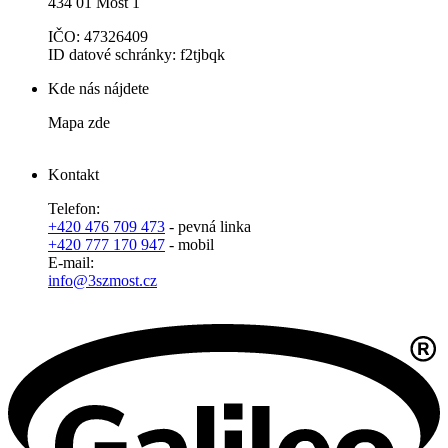
434 01 Most 1
IČO: 47326409
ID datové schránky: f2tjbqk
Kde nás nájdete
Mapa zde
Kontakt
Telefon:
+420 476 709 473
- pevná linka
+420 777 170 947
- mobil
E-mail:
info@3szmost.cz