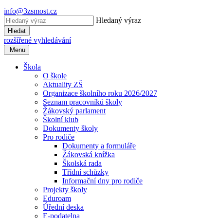
info@3zsmost.cz
Hledaný výraz
Hledat
rozšířené vyhledávání
Menu
Škola
O škole
Aktuality ZŠ
Organizace školního roku 2026/2027
Seznam pracovníků školy
Žákovský parlament
Školní klub
Dokumenty školy
Pro rodiče
Dokumenty a formuláře
Žákovská knížka
Školská rada
Třídní schůzky
Informační dny pro rodiče
Projekty školy
Eduroam
Úřední deska
E-podatelna