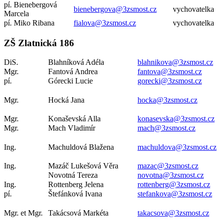
pí. Bienebergová
bienebergova@3zsmost.cz
vychovatelka
Marcela
pí. Miko Ribana
fialova@3zsmost.cz
vychovatelka
ZŠ Zlatnická 186
DiS.
Blahníková Adéla
blahnikova@3zsmost.cz
Mgr.
Fantová Andrea
fantova@3zsmost.cz
pí.
Górecki Lucie
gorecki@3zsmost.cz
Mgr.
Hocká Jana
hocka@3zsmost.cz
Mgr.
Konaševská Alla
konasevska@3zsmost.cz
Mgr.
Mach Vladimír
mach@3zsmost.cz
Ing.
Machuldová Blažena
machuldova@3zsmost.cz
Ing.
Mazáč Lukešová Věra
mazac@3zsmost.cz
Novotná Tereza
novotna@3zsmost.cz
Ing.
Rottenberg Jelena
rottenberg@3zsmost.cz
pí.
Štefánková Ivana
stefankova@3zsmost.cz
Mgr. et Mgr.
Takácsová Markéta
takacsova@3zsmost.cz