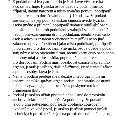
Z podání musí být patrno, kdo je činí, které věci se týká
a co se navrhuje. Fyzická osoba uvede v podání jméno,
příjmení, datum narození a místo trvalého pobytu, popřípadě
jinou adresu pro doručování podle § 19 odst. 4. V podání
souvisejícím s její podnikatelskou činností uvede fyzická
osoba jméno a příjmení, popřípadě dodatek odlišující osobu
podnikatele nebo druh podnikání vztahující se k této osobě
nebo jí provozovanému druhu podnikání, identifikační číslo
osob a adresu zapsanou v obchodním rejstříku nebo jiné
zákonem upravené evidenci jako místo podnikání, popřípadě
jinou adresu pro doručování. Právnická osoba uvede v podání
svůj název nebo obchodní firmu, identifikační číslo osob nebo
obdobný údaj a adresu sídla, popřípadě jinou adresu
pro doručování. Podání musí obsahovat označení správního
orgánu, jemuž je určeno, další náležitosti, které stanoví zákon,
a podpis osoby, která je činí.
Nemá-li podání předepsané náležitosti nebo trpí-li jinými
vadami, pomůže správní orgán podateli nedostatky odstranit
nebo ho vyzve k jejich odstranění a poskytne mu k tomu
přiměřenou lhůtu.
Podání je možno učinit písemně nebo ústně do protokolu
anebo v elektronické podobě. Za podmínky, že podání
je do 5 dnů potvrzeno, popřípadě doplněno způsobem
uvedeným ve větě první, je možno je učinit pomocí jiných
technických prostředků, zejména prostřednictvím dálnopisu,