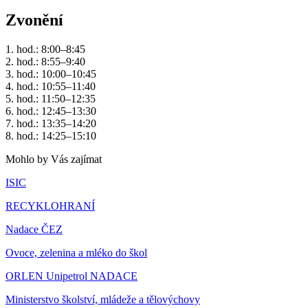
Zvonění
1. hod.: 8:00–8:45
2. hod.: 8:55–9:40
3. hod.: 10:00–10:45
4. hod.: 10:55–11:40
5. hod.: 11:50–12:35
6. hod.: 12:45–13:30
7. hod.: 13:35–14:20
8. hod.: 14:25–15:10
Mohlo by Vás zajímat
ISIC
RECYKLOHRANÍ
Nadace ČEZ
Ovoce, zelenina a mléko do škol
ORLEN Unipetrol NADACE
Ministerstvo školství, mládeže a tělovýchovy