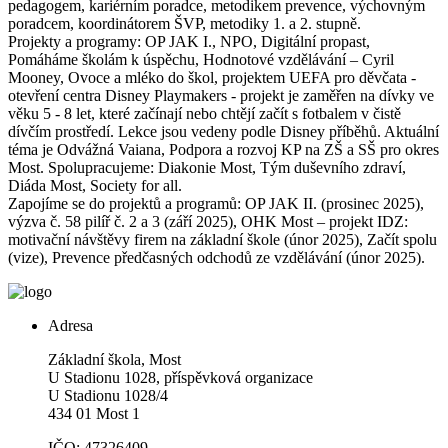
pedagogem, kariérním poradce, metodikem prevence, výchovným
poradcem, koordinátorem ŠVP, metodiky 1. a 2. stupně.
Projekty a programy: OP JAK I., NPO, Digitální propast,
Pomáháme školám k úspěchu, Hodnotové vzdělávání – Cyril
Mooney, Ovoce a mléko do škol, projektem UEFA pro děvčata -
otevření centra Disney Playmakers - projekt je zaměřen na dívky ve
věku 5 - 8 let, které začínají nebo chtějí začít s fotbalem v čistě
dívčím prostředí. Lekce jsou vedeny podle Disney příběhů. Aktuální
téma je Odvážná Vaiana, Podpora a rozvoj KP na ZŠ a SŠ pro okres
Most. Spolupracujeme: Diakonie Most, Tým duševního zdraví,
Diáda Most, Society for all.
Zapojíme se do projektů a programů: OP JAK II. (prosinec 2025),
výzva č. 58 pilíř č. 2 a 3 (září 2025), OHK Most – projekt IDZ:
motivační návštěvy firem na základní škole (únor 2025), Začít spolu
(vize), Prevence předčasných odchodů ze vzdělávání (únor 2025).
Adresa
Základní škola, Most
U Stadionu 1028, příspěvková organizace
U Stadionu 1028/4
434 01 Most 1
IČO: 47326409