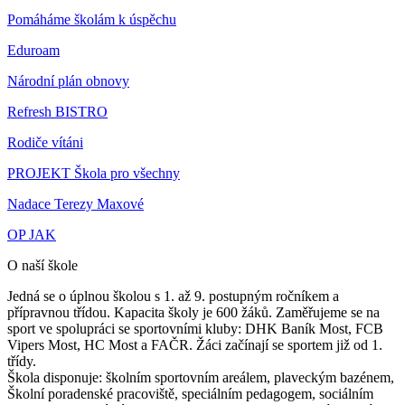
Pomáháme školám k úspěchu
Eduroam
Národní plán obnovy
Refresh BISTRO
Rodiče vítáni
PROJEKT Škola pro všechny
Nadace Terezy Maxové
OP JAK
O naší škole
Jedná se o úplnou školou s 1. až 9. postupným ročníkem a
přípravnou třídou. Kapacita školy je 600 žáků. Zaměřujeme se na
sport ve spolupráci se sportovními kluby: DHK Baník Most, FCB
Vipers Most, HC Most a FAČR. Žáci začínají se sportem již od 1.
třídy.
Škola disponuje: školním sportovním areálem, plaveckým bazénem,
Školní poradenské pracoviště, speciálním pedagogem, sociálním