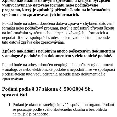
Způsob nakládání s datovými zprávami, u kterých byl zjištěn
výskyt chybného datového formátu nebo počítačového
programu, který je způsobilý přivodit škodu na informačním
systému nebo zpracovávaných informacích.
Pokud bude na adresu doručena datová zpráva v chybném datovém
formátu nebo počítačový program, který je způsobilý přivodit škodu
na informačním systému nebo na zpracovávaných informacích a
nepodaří-li se ve spolupráci s odesílatelem vadu odstranit, nebude
tato datová zpráva dále zpracovávána.
Způsob nakládání s neúplným anebo poškozeným dokumentem
v analogové podobě nebo dokumentem v elektronické podobě.
Pokud bude na adresu doručen neúplný nebo poškozený dokument
v analogové nebo elektronické podobě a nepodaří-li se ve spolupráci
s odesílatelem tuto vadu odstranit, nebude tento dokument dále
zpracováván.
Podání podle § 37 zákona č. 500/2004 Sb.,
správní řád
Podání je úkonem směřujícím vůči správnímu orgánu. Podání
se posuzuje podle svého skutečného obsahu a bez ohledu
na to, jak je označeno.