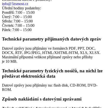
info@3zsmost.cz
Úřední hodiny podatelny:
Pondělí: 7:00 – 15:00
Úterý: 7:00 – 15:00
Středa: 7:00 – 15:00
Čtvrtek: 7:00 – 15:00
Pátek: 7:00 – 15:00
Technické parametry přijímaných datových zpráv
Datové zprávy jsou přijímány ve formátech
PDF, PPT, DOC,
DOCX, RTF, JPG/JPEG, HTML/XHTML/HTM, XLS, XLSX.
Maximální přípustná velikost přijímané zprávy nebo přílohy
je
10 MB
.
Technické parametry fyzických nosičů, na nichž lze
předávat elektronická data
Datové zprávy jsou přijímány na:
flash disk, CD-ROM, DVD-
ROM.
Způsob nakládání s datovými zprávami