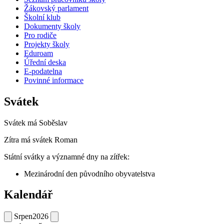
Žákovský parlament
Školní klub
Dokumenty školy
Pro rodiče
Projekty školy
Eduroam
Úřední deska
E-podatelna
Povinné informace
Svátek
Svátek má
Soběslav
Zítra má svátek
Roman
Státní svátky a významné dny na zítřek:
Mezinárodní den původního obyvatelstva
Kalendář
Srpen
2026