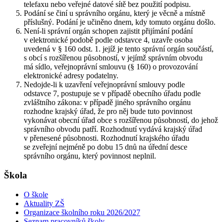
telefaxu nebo veřejné datové sítě bez použití podpisu.
Podání se činí u správního orgánu, který je věcně a místně
příslušný. Podání je učiněno dnem, kdy tomuto orgánu došlo.
Není-li správní orgán schopen zajistit přijímání podání
v elektronické podobě podle odstavce 4, uzavře osoba
uvedená v § 160 odst. 1. jejíž je tento správní orgán součástí,
s obcí s rozšířenou působností, v jejímž správním obvodu
má sídlo, veřejnoprávní smlouvu (§ 160) o provozování
elektronické adresy podatelny.
Nedojde-li k uzavření veřejnoprávní smlouvy podle
odstavce 7, postupuje se v případě obecního úřadu podle
zvláštního zákona: v případě jiného správního orgánu
rozhodne krajský úřad, že pro něj bude tuto povinnost
vykonávat obecní úřad obce s rozšířenou působností, do jehož
správního obvodu patří. Rozhodnutí vydává krajský úřad
v přenesené působnosti. Rozhodnutí krajského úřadu
se zveřejní nejméně po dobu 15 dnů na úřední desce
správního orgánu, který povinnost neplnil.
Škola
O škole
Aktuality ZŠ
Organizace školního roku 2026/2027
Seznam pracovníků školy