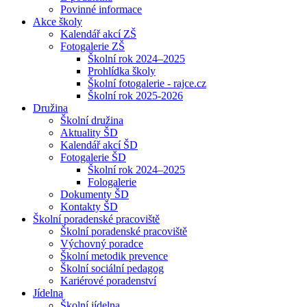
Povinné informace
Akce školy
Kalendář akcí ZŠ
Fotogalerie ZŠ
Školní rok 2024–2025
Prohlídka školy
Školní fotogalerie - rajce.cz
Školní rok 2025-2026
Družina
Školní družina
Aktuality ŠD
Kalendář akcí ŠD
Fotogalerie ŠD
Školní rok 2024–2025
Fologalerie
Dokumenty ŠD
Kontakty ŠD
Školní poradenské pracoviště
Školní poradenské pracoviště
Výchovný poradce
Školní metodik prevence
Školní sociální pedagog
Kariérové poradenství
Jídelna
Školní jídelna