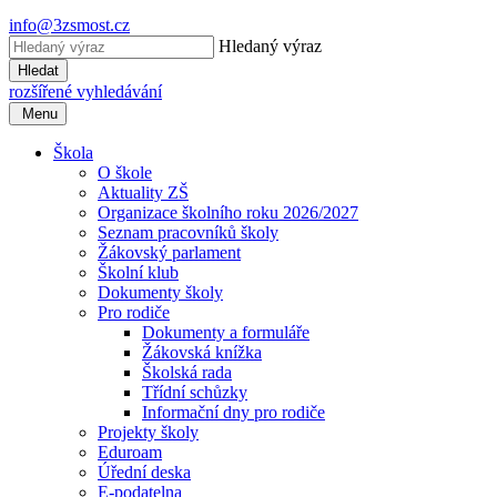
info@3zsmost.cz
Hledaný výraz
Hledat
rozšířené vyhledávání
Menu
Škola
O škole
Aktuality ZŠ
Organizace školního roku 2026/2027
Seznam pracovníků školy
Žákovský parlament
Školní klub
Dokumenty školy
Pro rodiče
Dokumenty a formuláře
Žákovská knížka
Školská rada
Třídní schůzky
Informační dny pro rodiče
Projekty školy
Eduroam
Úřední deska
E-podatelna