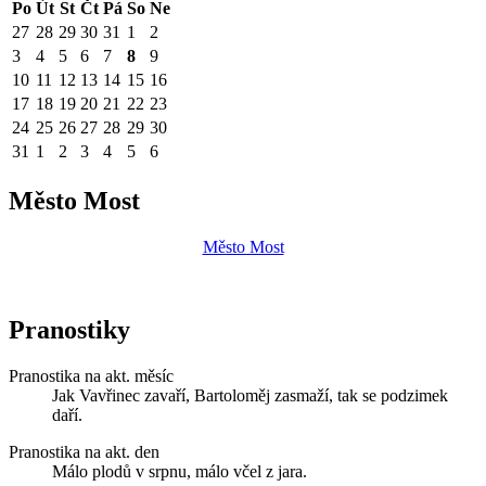
Po
Út
St
Čt
Pá
So
Ne
27
28
29
30
31
1
2
3
4
5
6
7
8
9
10
11
12
13
14
15
16
17
18
19
20
21
22
23
24
25
26
27
28
29
30
31
1
2
3
4
5
6
Město Most
Město Most
Pranostiky
Pranostika na akt. měsíc
Jak Vavřinec zavaří, Bartoloměj zasmaží, tak se podzimek
daří.
Pranostika na akt. den
Málo plodů v srpnu, málo včel z jara.