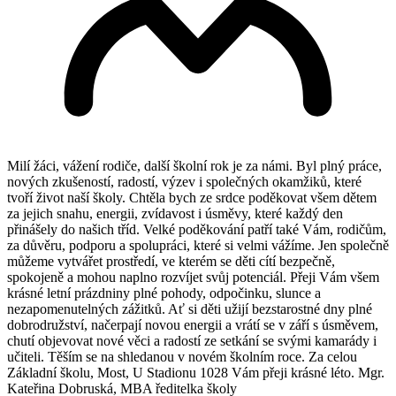
Milí žáci, vážení rodiče, další školní rok je za námi. Byl plný práce,
nových zkušeností, radostí, výzev i společných okamžiků, které
tvoří život naší školy. Chtěla bych ze srdce poděkovat všem dětem
za jejich snahu, energii, zvídavost i úsměvy, které každý den
přinášely do našich tříd. Velké poděkování patří také Vám, rodičům,
za důvěru, podporu a spolupráci, které si velmi vážíme. Jen společně
můžeme vytvářet prostředí, ve kterém se děti cítí bezpečně,
spokojeně a mohou naplno rozvíjet svůj potenciál. Přeji Vám všem
krásné letní prázdniny plné pohody, odpočinku, slunce a
nezapomenutelných zážitků. Ať si děti užijí bezstarostné dny plné
dobrodružství, načerpají novou energii a vrátí se v září s úsměvem,
chutí objevovat nové věci a radostí ze setkání se svými kamarády i
učiteli. Těším se na shledanou v novém školním roce. Za celou
Základní školu, Most, U Stadionu 1028 Vám přeji krásné léto. Mgr.
Kateřina Dobruská, MBA ředitelka školy