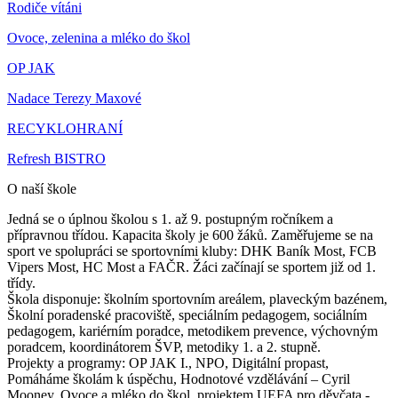
Rodiče vítáni
Ovoce, zelenina a mléko do škol
OP JAK
Nadace Terezy Maxové
RECYKLOHRANÍ
Refresh BISTRO
O naší škole
Jedná se o úplnou školou s 1. až 9. postupným ročníkem a
přípravnou třídou. Kapacita školy je 600 žáků. Zaměřujeme se na
sport ve spolupráci se sportovními kluby: DHK Baník Most, FCB
Vipers Most, HC Most a FAČR. Žáci začínají se sportem již od 1.
třídy.
Škola disponuje: školním sportovním areálem, plaveckým bazénem,
Školní poradenské pracoviště, speciálním pedagogem, sociálním
pedagogem, kariérním poradce, metodikem prevence, výchovným
poradcem, koordinátorem ŠVP, metodiky 1. a 2. stupně.
Projekty a programy: OP JAK I., NPO, Digitální propast,
Pomáháme školám k úspěchu, Hodnotové vzdělávání – Cyril
Mooney, Ovoce a mléko do škol, projektem UEFA pro děvčata -