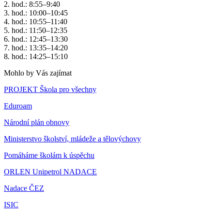
2. hod.: 8:55–9:40
3. hod.: 10:00–10:45
4. hod.: 10:55–11:40
5. hod.: 11:50–12:35
6. hod.: 12:45–13:30
7. hod.: 13:35–14:20
8. hod.: 14:25–15:10
Mohlo by Vás zajímat
PROJEKT Škola pro všechny
Eduroam
Národní plán obnovy
Ministerstvo školství, mládeže a tělovýchovy
Pomáháme školám k úspěchu
ORLEN Unipetrol NADACE
Nadace ČEZ
ISIC