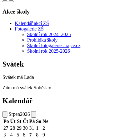
Akce školy
Kalendář akcí ZŠ
Fotogalerie ZŠ
Školní rok 2024–2025
Prohlídka školy
Školní fotogalerie - rajce.cz
Školní rok 2025-2026
Svátek
Svátek má
Lada
Zítra má svátek
Soběslav
Kalendář
Srpen
2026
Po
Út
St
Čt
Pá
So
Ne
27
28
29
30
31
1
2
3
4
5
6
7
8
9