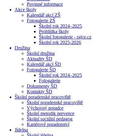
Povinné informace
Akce školy
Kalendář akcí ZŠ
Fotogalerie ZŠ
Školní rok 2024–2025
Prohlídka školy
Školní fotogalerie - rajce.cz
Školní rok 2025-2026
Družina
Školní družina
Aktuality ŠD
Kalendář akcí ŠD
Fotogalerie ŠD
Školní rok 2024–2025
Fologalerie
Dokumenty ŠD
Kontakty ŠD
Školní poradenské pracoviště
Školní poradenské pracoviště
Výchovný poradce
Školní metodik prevence
Školní sociální pedagog
Kariérové poradenství
Jídelna
Školní jídelna