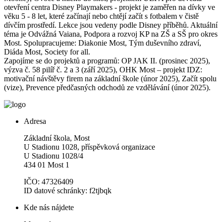
otevření centra Disney Playmakers - projekt je zaměřen na dívky ve
věku 5 - 8 let, které začínají nebo chtějí začít s fotbalem v čistě
dívčím prostředí. Lekce jsou vedeny podle Disney příběhů. Aktuální
téma je Odvážná Vaiana, Podpora a rozvoj KP na ZŠ a SŠ pro okres
Most. Spolupracujeme: Diakonie Most, Tým duševního zdraví,
Diáda Most, Society for all.
Zapojíme se do projektů a programů: OP JAK II. (prosinec 2025),
výzva č. 58 pilíř č. 2 a 3 (září 2025), OHK Most – projekt IDZ:
motivační návštěvy firem na základní škole (únor 2025), Začít spolu
(vize), Prevence předčasných odchodů ze vzdělávání (únor 2025).
Adresa
Základní škola, Most
U Stadionu 1028, příspěvková organizace
U Stadionu 1028/4
434 01 Most 1
IČO: 47326409
ID datové schránky: f2tjbqk
Kde nás nájdete