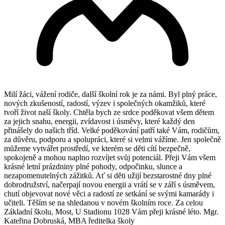
Milí žáci, vážení rodiče, další školní rok je za námi. Byl plný práce,
nových zkušeností, radostí, výzev i společných okamžiků, které
tvoří život naší školy. Chtěla bych ze srdce poděkovat všem dětem
za jejich snahu, energii, zvídavost i úsměvy, které každý den
přinášely do našich tříd. Velké poděkování patří také Vám, rodičům,
za důvěru, podporu a spolupráci, které si velmi vážíme. Jen společně
můžeme vytvářet prostředí, ve kterém se děti cítí bezpečně,
spokojeně a mohou naplno rozvíjet svůj potenciál. Přeji Vám všem
krásné letní prázdniny plné pohody, odpočinku, slunce a
nezapomenutelných zážitků. Ať si děti užijí bezstarostné dny plné
dobrodružství, načerpají novou energii a vrátí se v září s úsměvem,
chutí objevovat nové věci a radostí ze setkání se svými kamarády i
učiteli. Těším se na shledanou v novém školním roce. Za celou
Základní školu, Most, U Stadionu 1028 Vám přeji krásné léto. Mgr.
Kateřina Dobruská, MBA ředitelka školy