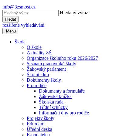
info@3zsmost.cz
Hledaný výraz
Hledat
rozšířené vyhledávání
Menu
Škola
O škole
Aktuality ZŠ
Organizace školního roku 2026/2027
Seznam pracovníků školy
Žákovský parlament
Školní klub
Dokumenty školy
Pro rodiče
Dokumenty a formuláře
Žákovská knížka
Školská rada
Třídní schůzky
Informační dny pro rodiče
Projekty školy
Eduroam
Úřední deska
E-podatelna