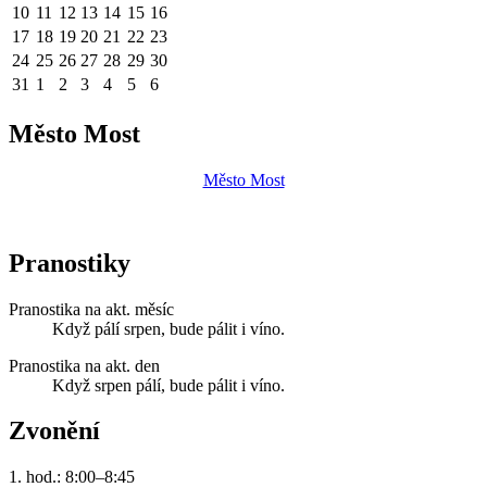
10
11
12
13
14
15
16
17
18
19
20
21
22
23
24
25
26
27
28
29
30
31
1
2
3
4
5
6
Město Most
Město Most
Pranostiky
Pranostika na akt. měsíc
Když pálí srpen, bude pálit i víno.
Pranostika na akt. den
Když srpen pálí, bude pálit i víno.
Zvonění
1. hod.: 8:00–8:45