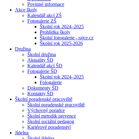
Povinné informace
Akce školy
Kalendář akcí ZŠ
Fotogalerie ZŠ
Školní rok 2024–2025
Prohlídka školy
Školní fotogalerie - rajce.cz
Školní rok 2025-2026
Družina
Školní družina
Aktuality ŠD
Kalendář akcí ŠD
Fotogalerie ŠD
Školní rok 2024–2025
Fologalerie
Dokumenty ŠD
Kontakty ŠD
Školní poradenské pracoviště
Školní poradenské pracoviště
Výchovný poradce
Školní metodik prevence
Školní sociální pedagog
Kariérové poradenství
Jídelna
Školní jídelna