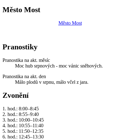
Město Most
Město Most
Pranostiky
Pranostika na akt. měsíc
Moc hub srpnových - moc vánic sněhových.
Pranostika na akt. den
Málo plodů v srpnu, málo včel z jara.
Zvonění
1. hod.: 8:00–8:45
2. hod.: 8:55–9:40
3. hod.: 10:00–10:45
4. hod.: 10:55–11:40
5. hod.: 11:50–12:35
6. hod.: 12:45–13:30