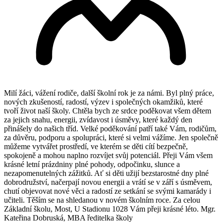
Milí žáci, vážení rodiče, další školní rok je za námi. Byl plný práce,
nových zkušeností, radostí, výzev i společných okamžiků, které
tvoří život naší školy. Chtěla bych ze srdce poděkovat všem dětem
za jejich snahu, energii, zvídavost i úsměvy, které každý den
přinášely do našich tříd. Velké poděkování patří také Vám, rodičům,
za důvěru, podporu a spolupráci, které si velmi vážíme. Jen společně
můžeme vytvářet prostředí, ve kterém se děti cítí bezpečně,
spokojeně a mohou naplno rozvíjet svůj potenciál. Přeji Vám všem
krásné letní prázdniny plné pohody, odpočinku, slunce a
nezapomenutelných zážitků. Ať si děti užijí bezstarostné dny plné
dobrodružství, načerpají novou energii a vrátí se v září s úsměvem,
chutí objevovat nové věci a radostí ze setkání se svými kamarády i
učiteli. Těším se na shledanou v novém školním roce. Za celou
Základní školu, Most, U Stadionu 1028 Vám přeji krásné léto. Mgr.
Kateřina Dobruská, MBA ředitelka školy