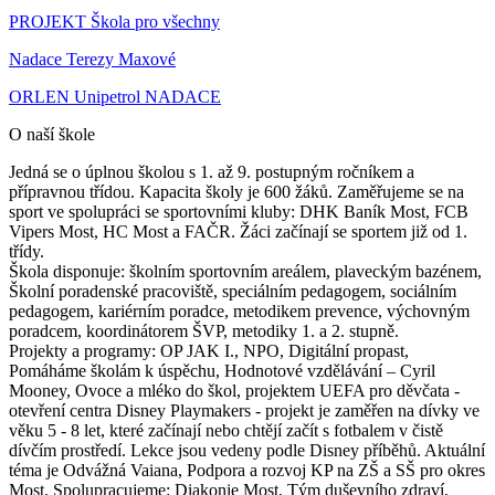
PROJEKT Škola pro všechny
Nadace Terezy Maxové
ORLEN Unipetrol NADACE
O naší škole
Jedná se o úplnou školou s 1. až 9. postupným ročníkem a
přípravnou třídou. Kapacita školy je 600 žáků. Zaměřujeme se na
sport ve spolupráci se sportovními kluby: DHK Baník Most, FCB
Vipers Most, HC Most a FAČR. Žáci začínají se sportem již od 1.
třídy.
Škola disponuje: školním sportovním areálem, plaveckým bazénem,
Školní poradenské pracoviště, speciálním pedagogem, sociálním
pedagogem, kariérním poradce, metodikem prevence, výchovným
poradcem, koordinátorem ŠVP, metodiky 1. a 2. stupně.
Projekty a programy: OP JAK I., NPO, Digitální propast,
Pomáháme školám k úspěchu, Hodnotové vzdělávání – Cyril
Mooney, Ovoce a mléko do škol, projektem UEFA pro děvčata -
otevření centra Disney Playmakers - projekt je zaměřen na dívky ve
věku 5 - 8 let, které začínají nebo chtějí začít s fotbalem v čistě
dívčím prostředí. Lekce jsou vedeny podle Disney příběhů. Aktuální
téma je Odvážná Vaiana, Podpora a rozvoj KP na ZŠ a SŠ pro okres
Most. Spolupracujeme: Diakonie Most, Tým duševního zdraví,