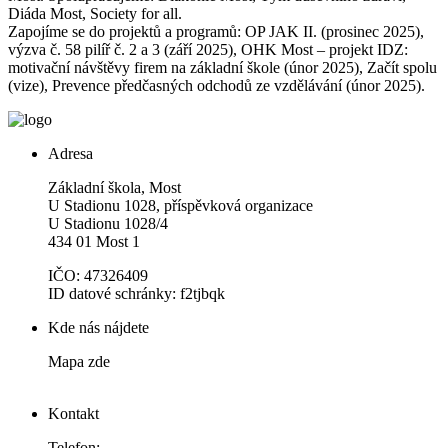
Diáda Most, Society for all.
Zapojíme se do projektů a programů: OP JAK II. (prosinec 2025),
výzva č. 58 pilíř č. 2 a 3 (září 2025), OHK Most – projekt IDZ:
motivační návštěvy firem na základní škole (únor 2025), Začít spolu
(vize), Prevence předčasných odchodů ze vzdělávání (únor 2025).
Adresa
Základní škola, Most
U Stadionu 1028, příspěvková organizace
U Stadionu 1028/4
434 01 Most 1
IČO: 47326409
ID datové schránky: f2tjbqk
Kde nás nájdete
Mapa zde
Kontakt
Telefon: