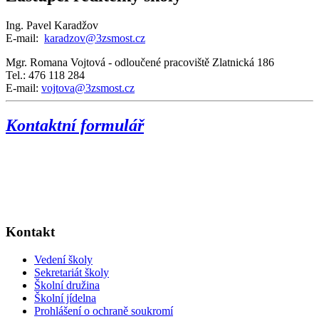
Ing. Pavel Karadžov
E-mail:
karadzov@3zsmost.cz
Mgr. Romana Vojtová - odloučené pracoviště Zlatnická 186
Tel.: 476 118 284
E-mail:
vojtova@3zsmost.cz
Kontaktní formulář
Kontakt
Vedení školy
Sekretariát školy
Školní družina
Školní jídelna
Prohlášení o ochraně soukromí