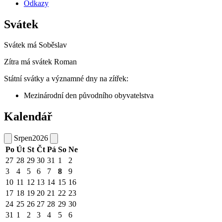
Odkazy
Svátek
Svátek má
Soběslav
Zítra má svátek
Roman
Státní svátky a významné dny na zítřek:
Mezinárodní den původního obyvatelstva
Kalendář
Srpen
2026
Po
Út
St
Čt
Pá
So
Ne
27
28
29
30
31
1
2
3
4
5
6
7
8
9
10
11
12
13
14
15
16
17
18
19
20
21
22
23
24
25
26
27
28
29
30
31
1
2
3
4
5
6