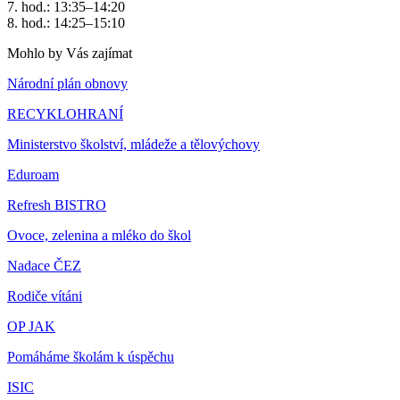
7. hod.: 13:35–14:20
8. hod.: 14:25–15:10
Mohlo by Vás zajímat
Národní plán obnovy
RECYKLOHRANÍ
Ministerstvo školství, mládeže a tělovýchovy
Eduroam
Refresh BISTRO
Ovoce, zelenina a mléko do škol
Nadace ČEZ
Rodiče vítáni
OP JAK
Pomáháme školám k úspěchu
ISIC