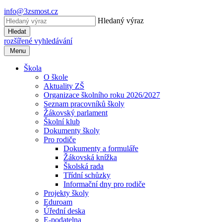
info@3zsmost.cz
Hledaný výraz
Hledat
rozšířené vyhledávání
Menu
Škola
O škole
Aktuality ZŠ
Organizace školního roku 2026/2027
Seznam pracovníků školy
Žákovský parlament
Školní klub
Dokumenty školy
Pro rodiče
Dokumenty a formuláře
Žákovská knížka
Školská rada
Třídní schůzky
Informační dny pro rodiče
Projekty školy
Eduroam
Úřední deska
E-podatelna