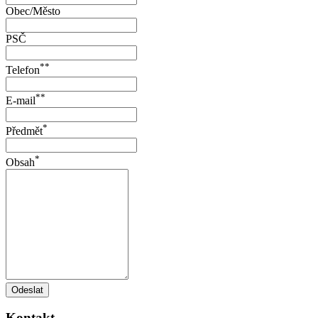
Obec/Město
PSČ
**
Telefon
**
E-mail
*
Předmět
*
Obsah
Odeslat
Kontakt