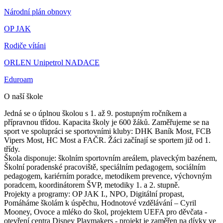
Národní plán obnovy
OP JAK
Rodiče vítáni
ORLEN Unipetrol NADACE
Eduroam
O naší škole
Jedná se o úplnou školou s 1. až 9. postupným ročníkem a
přípravnou třídou. Kapacita školy je 600 žáků. Zaměřujeme se na
sport ve spolupráci se sportovními kluby: DHK Baník Most, FCB
Vipers Most, HC Most a FAČR. Žáci začínají se sportem již od 1.
třídy.
Škola disponuje: školním sportovním areálem, plaveckým bazénem,
Školní poradenské pracoviště, speciálním pedagogem, sociálním
pedagogem, kariérním poradce, metodikem prevence, výchovným
poradcem, koordinátorem ŠVP, metodiky 1. a 2. stupně.
Projekty a programy: OP JAK I., NPO, Digitální propast,
Pomáháme školám k úspěchu, Hodnotové vzdělávání – Cyril
Mooney, Ovoce a mléko do škol, projektem UEFA pro děvčata -
otevření centra Disney Playmakers - projekt je zaměřen na dívky ve