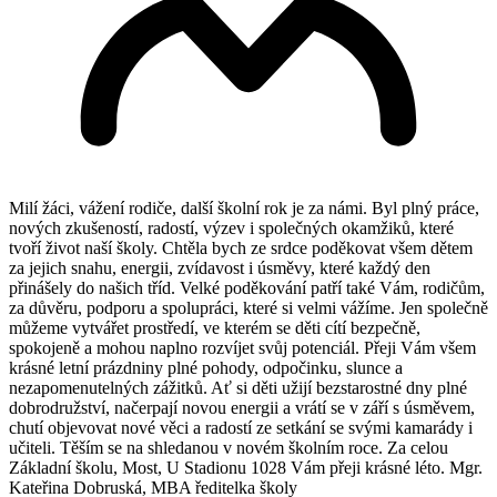
Milí žáci, vážení rodiče, další školní rok je za námi. Byl plný práce,
nových zkušeností, radostí, výzev i společných okamžiků, které
tvoří život naší školy. Chtěla bych ze srdce poděkovat všem dětem
za jejich snahu, energii, zvídavost i úsměvy, které každý den
přinášely do našich tříd. Velké poděkování patří také Vám, rodičům,
za důvěru, podporu a spolupráci, které si velmi vážíme. Jen společně
můžeme vytvářet prostředí, ve kterém se děti cítí bezpečně,
spokojeně a mohou naplno rozvíjet svůj potenciál. Přeji Vám všem
krásné letní prázdniny plné pohody, odpočinku, slunce a
nezapomenutelných zážitků. Ať si děti užijí bezstarostné dny plné
dobrodružství, načerpají novou energii a vrátí se v září s úsměvem,
chutí objevovat nové věci a radostí ze setkání se svými kamarády i
učiteli. Těším se na shledanou v novém školním roce. Za celou
Základní školu, Most, U Stadionu 1028 Vám přeji krásné léto. Mgr.
Kateřina Dobruská, MBA ředitelka školy