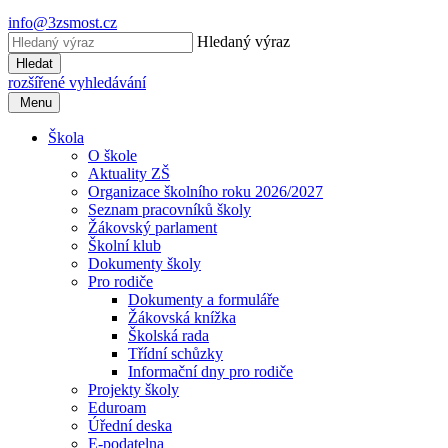
info@3zsmost.cz
Hledaný výraz
Hledat
rozšířené vyhledávání
Menu
Škola
O škole
Aktuality ZŠ
Organizace školního roku 2026/2027
Seznam pracovníků školy
Žákovský parlament
Školní klub
Dokumenty školy
Pro rodiče
Dokumenty a formuláře
Žákovská knížka
Školská rada
Třídní schůzky
Informační dny pro rodiče
Projekty školy
Eduroam
Úřední deska
E-podatelna