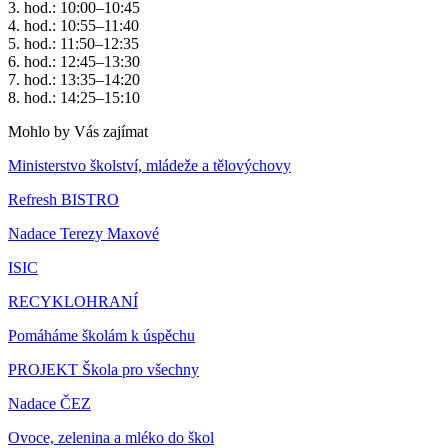
3. hod.: 10:00–10:45
4. hod.: 10:55–11:40
5. hod.: 11:50–12:35
6. hod.: 12:45–13:30
7. hod.: 13:35–14:20
8. hod.: 14:25–15:10
Mohlo by Vás zajímat
Ministerstvo školství, mládeže a tělovýchovy
Refresh BISTRO
Nadace Terezy Maxové
ISIC
RECYKLOHRANÍ
Pomáháme školám k úspěchu
PROJEKT Škola pro všechny
Nadace ČEZ
Ovoce, zelenina a mléko do škol