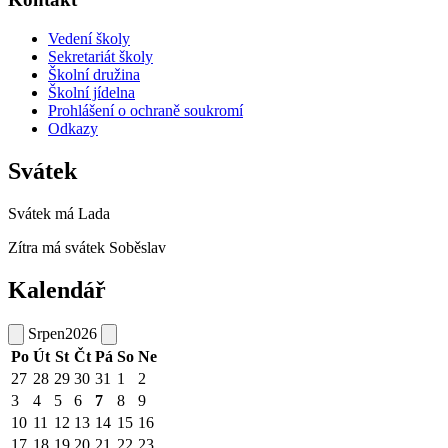
Vedení školy
Sekretariát školy
Školní družina
Školní jídelna
Prohlášení o ochraně soukromí
Odkazy
Svátek
Svátek má
Lada
Zítra má svátek
Soběslav
Kalendář
Srpen
2026
Po
Út
St
Čt
Pá
So
Ne
27
28
29
30
31
1
2
3
4
5
6
7
8
9
10
11
12
13
14
15
16
17
18
19
20
21
22
23