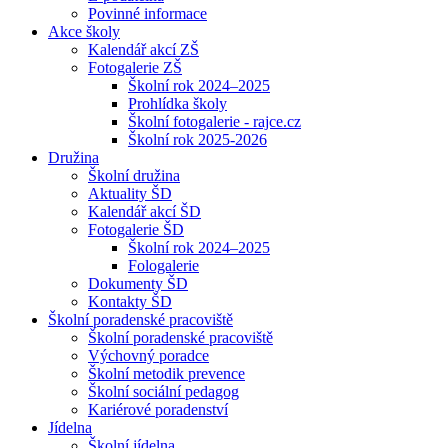
Povinné informace
Akce školy
Kalendář akcí ZŠ
Fotogalerie ZŠ
Školní rok 2024–2025
Prohlídka školy
Školní fotogalerie - rajce.cz
Školní rok 2025-2026
Družina
Školní družina
Aktuality ŠD
Kalendář akcí ŠD
Fotogalerie ŠD
Školní rok 2024–2025
Fologalerie
Dokumenty ŠD
Kontakty ŠD
Školní poradenské pracoviště
Školní poradenské pracoviště
Výchovný poradce
Školní metodik prevence
Školní sociální pedagog
Kariérové poradenství
Jídelna
Školní jídelna