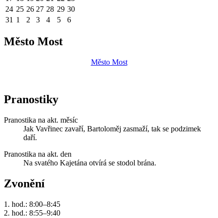
24
25
26
27
28
29
30
31
1
2
3
4
5
6
Město Most
Město Most
Pranostiky
Pranostika na akt. měsíc
Jak Vavřinec zavaří, Bartoloměj zasmaží, tak se podzimek
daří.
Pranostika na akt. den
Na svatého Kajetána otvírá se stodol brána.
Zvonění
1. hod.: 8:00–8:45
2. hod.: 8:55–9:40