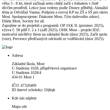
věku 5 - 8 let, které začínají nebo chtějí začít s fotbalem v čistě
dívčím prostředí. Lekce jsou vedeny podle Disney příběhů. Aktuální
téma je Odvážná Vaiana, Podpora a rozvoj KP na ZŠ a SŠ pro okres
Most. Spolupracujeme: Diakonie Most, Tým duševního zdraví,
Diáda Most, Society for all.
Zapojíme se do projektů a programů: OP JAK II. (prosinec 2025),
výzva č. 58 pilíř č. 2 a 3 (září 2025), OHK Most – projekt IDZ:
motivační návštěvy firem na základní škole (únor 2025), Začít spolu
(vize), Prevence předčasných odchodů ze vzdělávání (únor 2025).
Adresa
Základní škola, Most
U Stadionu 1028, příspěvková organizace
U Stadionu 1028/4
434 01 Most 1
IČO: 47326409
ID datové schránky: f2tjbqk
Kde nás nájdete
Mapa zde